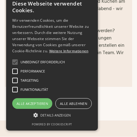
unserem schönen Café. Egal ob Kaffee und Kuchen am
Diese Webseite verwendet
Nachmittag oder einem gemütlichen Grillabend - wir
Cookies.
richten uns nach euren Vorlieben.
Wir verwenden Cookies, um die
Benutzerfreundlichkeit unserer Website zu
Darf es ein etwas anderer Firmenausflug werden?
verbessern. Durch die weitere Nutzung
Melde dich gerne mit den Rahmenbedingungen
unserer Webseite stimmen Sie der
telefonisch oder per Mail bei uns und wir erstellen ein
Verwendung von Cookies gemäß unserer
Cookie-Richtlinie zu.
Weitere Informationen
unverbindliches Angebot für dich und dein Team. Wir
freuen uns auf Euch!
UNBEDINGT ERFORDERLICH
PERFORMANCE
Unverbindliche Anfrage
TARGETING
FUNKTIONALITÄT
ALLE AKZEPTIEREN
ALLE ABLEHNEN
DETAILS ANZEIGEN
POWERED BY COOKIESCRIPT